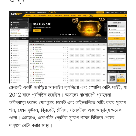
মেলবেট একটি জনপ্রিয় অনলাইন ক্যাসিনো এবং স্পোর্টস বেটিং সাইট, যা
2012 সালে প্রতিষ্ঠিত হয়েছিল। আমাদের বাংলাদেশী গ্রাহকরা
অবিশ্বাস্য ধরনের খেলাধুলার মার্কেট এবং লাইনগুলিতে বেটিং করার সুযোগ
পান, যেমন ফুটবল, ক্রিকেট, টেনিস, বাস্কেটবল এবং অন্যান্য অনেক
গুলো। এছাড়াও, এসপোর্টস প্রেমীরা সুযোগ পাবেন বিভিন্ন গেমের
মাধ্যমে বেটিং করার জন্য।