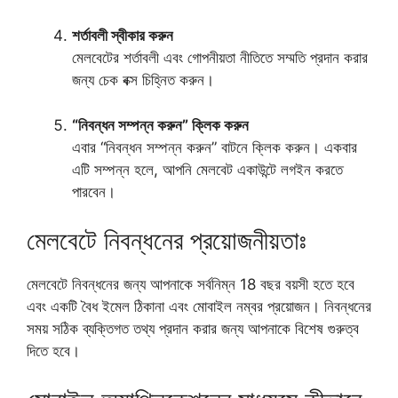
শর্তাবলী স্বীকার করুন
মেলবেটের শর্তাবলী এবং গোপনীয়তা নীতিতে সম্মতি প্রদান করার
জন্য চেক বক্স চিহ্নিত করুন।
“নিবন্ধন সম্পন্ন করুন” ক্লিক করুন
এবার “নিবন্ধন সম্পন্ন করুন” বাটনে ক্লিক করুন। একবার
এটি সম্পন্ন হলে, আপনি মেলবেট একাউন্টে লগইন করতে
পারবেন।
মেলবেটে নিবন্ধনের প্রয়োজনীয়তাঃ
মেলবেটে নিবন্ধনের জন্য আপনাকে সর্বনিম্ন 18 বছর বয়সী হতে হবে
এবং একটি বৈধ ইমেল ঠিকানা এবং মোবাইল নম্বর প্রয়োজন। নিবন্ধনের
সময় সঠিক ব্যক্তিগত তথ্য প্রদান করার জন্য আপনাকে বিশেষ গুরুত্ব
দিতে হবে।