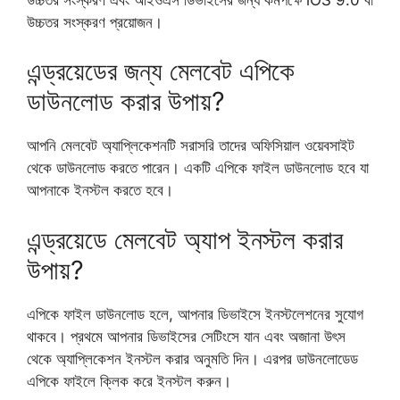
উচ্চতর সংস্করণ প্রয়োজন।
এন্ড্রয়েডের জন্য মেলবেট এপিকে
ডাউনলোড করার উপায়?
আপনি মেলবেট অ্যাপ্লিকেশনটি সরাসরি তাদের অফিসিয়াল ওয়েবসাইট
থেকে ডাউনলোড করতে পারেন। একটি এপিকে ফাইল ডাউনলোড হবে যা
আপনাকে ইনস্টল করতে হবে।
এন্ড্রয়েডে মেলবেট অ্যাপ ইনস্টল করার
উপায়?
এপিকে ফাইল ডাউনলোড হলে, আপনার ডিভাইসে ইনস্টলেশনের সুযোগ
থাকবে। প্রথমে আপনার ডিভাইসের সেটিংসে যান এবং অজানা উৎস
থেকে অ্যাপ্লিকেশন ইনস্টল করার অনুমতি দিন। এরপর ডাউনলোডেড
এপিকে ফাইলে ক্লিক করে ইনস্টল করুন।