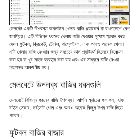
মেলবেট একটি বিশ্বস্ত অনলাইন খেলার বাজি প্ল্যাটফর্ম যা বাংলাদেশে বেশ
জনপ্রিয়। এটি বিভিন্ন ধরনের খেলায় বাজি দেওয়ার সুযোগ প্রদান করে
যেমন ফুটবল, ক্রিকেট, টেনিস, বাস্কেটবল, এবং আরও অনেক খেলা।
এটি খেলায় বাজি দেওয়ার জন্য সবচেয়ে ভাল প্ল্যাটফর্ম হিসেবে বিবেচনা
করা হয় যা খুব সহজ ব্যবহার করা যায় এবং এর মাধ্যমে বাজি দেওয়া
অত্যন্ত আকর্ষণীয় হয়।
মেলবেটে উপলব্ধ বাজির ধরনগুলি
মেলবেটে বিভিন্ন ধরনের বাজি উপলব্ধ। আপনি ম্যাচের ফলাফল, হাফ
টাইম স্কোর, সর্বমোট গোল এবং আরও অনেক কিছুর উপর বাজি দিতে
পারেন।
ফুটবল বাজির বাজার