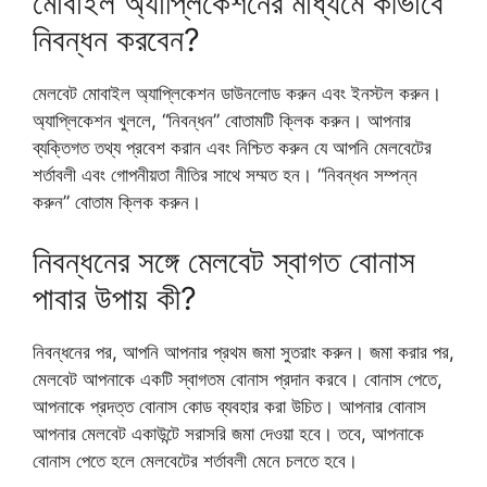
মোবাইল অ্যাপ্লিকেশনের মাধ্যমে কীভাবে
নিবন্ধন করবেন?
মেলবেট মোবাইল অ্যাপ্লিকেশন ডাউনলোড করুন এবং ইনস্টল করুন।
অ্যাপ্লিকেশন খুললে, “নিবন্ধন” বোতামটি ক্লিক করুন। আপনার
ব্যক্তিগত তথ্য প্রবেশ করান এবং নিশ্চিত করুন যে আপনি মেলবেটের
শর্তাবলী এবং গোপনীয়তা নীতির সাথে সম্মত হন। “নিবন্ধন সম্পন্ন
করুন” বোতাম ক্লিক করুন।
নিবন্ধনের সঙ্গে মেলবেট স্বাগত বোনাস
পাবার উপায় কী?
নিবন্ধনের পর, আপনি আপনার প্রথম জমা সুতরাং করুন। জমা করার পর,
মেলবেট আপনাকে একটি স্বাগতম বোনাস প্রদান করবে। বোনাস পেতে,
আপনাকে প্রদত্ত বোনাস কোড ব্যবহার করা উচিত। আপনার বোনাস
আপনার মেলবেট একাউন্টে সরাসরি জমা দেওয়া হবে। তবে, আপনাকে
বোনাস পেতে হলে মেলবেটের শর্তাবলী মেনে চলতে হবে।