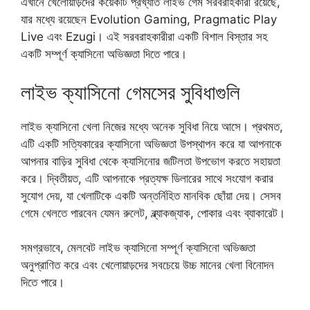
এখানে খেলোয়াড়দের কয়েকটি প্রখ্যাত লাইভ গেম সরবরাহকারী রয়েছে,
যার মধ্যে রয়েছেন Evolution Gaming, Pragmatic Play
Live এবং Ezugi। এই সরবরাহকারীরা একটি বিশাল বিস্তার সহ
একটি সম্পূর্ণ ক্যাসিনো অভিজ্ঞতা দিতে পারে।
লাইভ ক্যাসিনো গেমসের সুবিধাগুলি
লাইভ ক্যাসিনো খেলা নিজের মধ্যে অনেক সুবিধা নিয়ে আসে। প্রথমত,
এটি একটি সত্যিকারের ক্যাসিনো অভিজ্ঞতা উপস্থাপন করে যা আপনাকে
আপনার বাড়ির সুবিধা থেকে ক্যাসিনোর জটিলতা উপভোগ করতে সহায়তা
করে। দ্বিতীয়ত, এটি আপনাকে প্রত্যক্ষ ডিলারের সাথে সংযোগ করার
সুযোগ দেয়, যা খেলাটিকে একটি অন্তর্নিহিত মানবিক ছোঁয়া দেয়। সেসব
গেমে খেলতে পারবেন যেমন রুলেট, ব্ল্যাকজ্যাক, পোকার এবং ব্যাকারেট।
সমগ্রভাবে, মেলবেট লাইভ ক্যাসিনো সম্পূর্ণ ক্যাসিনো অভিজ্ঞতা
অনুপ্রাণিত করে এবং খেলোয়াড়দের সবচেয়ে উচ্চ মানের খেলা বিনোদন
দিতে পারে।