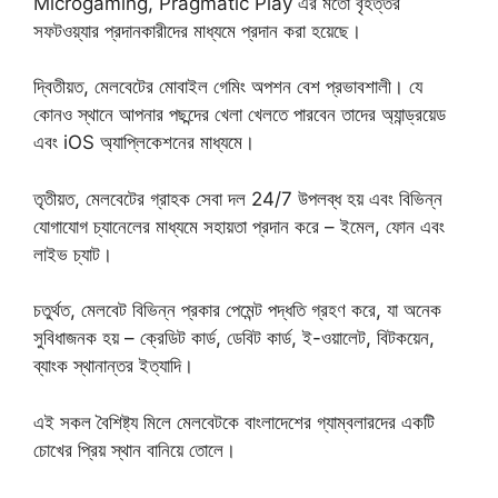
Microgaming, Pragmatic Play এর মতো বৃহত্তর
সফটওয়্যার প্রদানকারীদের মাধ্যমে প্রদান করা হয়েছে।
দ্বিতীয়ত, মেলবেটের মোবাইল গেমিং অপশন বেশ প্রভাবশালী। যে
কোনও স্থানে আপনার পছন্দের খেলা খেলতে পারবেন তাদের অ্যান্ড্রয়েড
এবং iOS অ্যাপ্লিকেশনের মাধ্যমে।
তৃতীয়ত, মেলবেটের গ্রাহক সেবা দল 24/7 উপলব্ধ হয় এবং বিভিন্ন
যোগাযোগ চ্যানেলের মাধ্যমে সহায়তা প্রদান করে – ইমেল, ফোন এবং
লাইভ চ্যাট।
চতুর্থত, মেলবেট বিভিন্ন প্রকার পেমেন্ট পদ্ধতি গ্রহণ করে, যা অনেক
সুবিধাজনক হয় – ক্রেডিট কার্ড, ডেবিট কার্ড, ই-ওয়ালেট, বিটকয়েন,
ব্যাংক স্থানান্তর ইত্যাদি।
এই সকল বৈশিষ্ট্য মিলে মেলবেটকে বাংলাদেশের গ্যাম্বলারদের একটি
চোখের প্রিয় স্থান বানিয়ে তোলে।