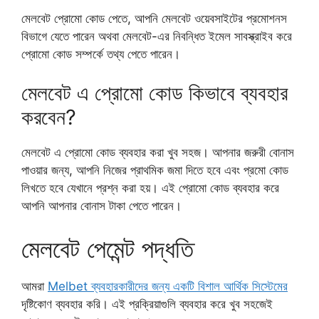
মেলবেট প্রোমো কোড পেতে, আপনি মেলবেট ওয়েবসাইটের প্রমোশনস
বিভাগে যেতে পারেন অথবা মেলবেট-এর নিবন্ধিত ইমেল সাবস্ক্রাইব করে
প্রোমো কোড সম্পর্কে তথ্য পেতে পারেন।
মেলবেট এ প্রোমো কোড কিভাবে ব্যবহার
করবেন?
মেলবেট এ প্রোমো কোড ব্যবহার করা খুব সহজ। আপনার জরুরী বোনাস
পাওয়ার জন্য, আপনি নিজের প্রাথমিক জমা দিতে হবে এবং প্রমো কোড
লিখতে হবে যেখানে প্রশ্ন করা হয়। এই প্রোমো কোড ব্যবহার করে
আপনি আপনার বোনাস টাকা পেতে পারেন।
মেলবেট পেমেন্ট পদ্ধতি
আমরা
Melbet ব্যবহারকারীদের জন্য একটি বিশাল আর্থিক সিস্টেমের
দৃষ্টিকোণ ব্যবহার করি। এই প্রক্রিয়াগুলি ব্যবহার করে খুব সহজেই