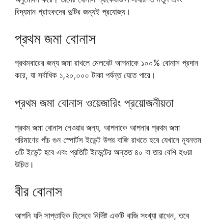
বিদ্যমান গ্রাহকদের দুটির জন্যই প্রযোজ্য।
প্রথম জমা বোনাস
প্রথমবারের জন্য জমা রাখলে মেলবেট আপনাকে ১০০% বোনাস প্রদান
করে, যা সর্বাধিক ১,২০,০০০ টাকা পর্যন্ত যেতে পারে।
প্রথম জমা বোনাস ওয়েজারিং প্রয়োজনীয়তা
প্রথম জমা বোনাস নেওয়ার জন্য, আপনাকে আপনার প্রথম জমা
পরিমাণের পাঁচ গুন স্পোর্টস ইভেন্ট উপর বাজি রাখতে হবে যেখানে ন্যূনতম
৩টি ইভেন্ট হবে এবং প্রতিটি ইভেন্টের অন্তত ৪০ বা তার বেশি হওয়া
উচিত।
বীর বোনাস
আপনি যদি সাপ্তাহিক হিসেবে নির্দিষ্ট একটি বাজি সংখ্যা রাখেন, তবে